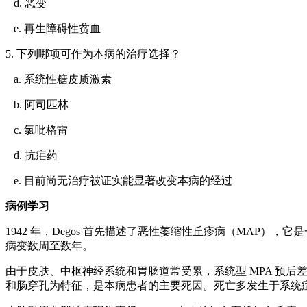
d. 恶变
e. 再生障碍性贫血
5. 下列哪项可作为本病的治疗选择？
a. 系统性糖皮质激素
b. 阿司匹林
c. 氯吡格雷
d. 抗疟药
e. 目前尚无治疗被证实能显著改变本病的经过
病例学习
1942 年，Degos 首先描述了恶性萎缩性丘疹病（MA
病变数周至数年。
由于皮肤、中枢神经系统和胃肠道常受累，系统型 MPA 预
和肠穿孔为特征，是本病患者的主要死因。死亡多发生于系统症状