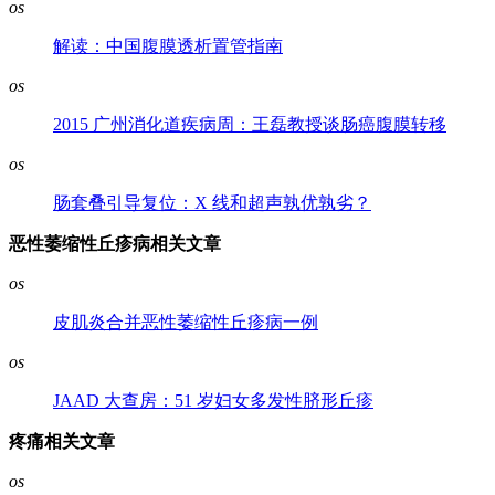
os
解读：中国腹膜透析置管指南
os
2015 广州消化道疾病周：王磊教授谈肠癌腹膜转移
os
肠套叠引导复位：X 线和超声孰优孰劣？
恶性萎缩性丘疹病相关文章
os
皮肌炎合并恶性萎缩性丘疹病一例
os
JAAD 大查房：51 岁妇女多发性脐形丘疹
疼痛相关文章
os