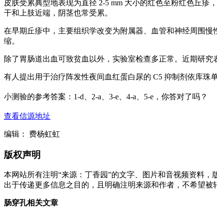
皮肤受累典型地表现为直径 2-5 mm 大小的红色至粉红
干和上肢近端，阴茎也常受累。
在早期丘疹中，主要组织学改变为附属器、血管和神经周围慢
缩。
除了胃肠道出血可致贫血以外，实验室检查多正常。近期研究表明 α 
有人提出用于治疗阵发性夜间血红蛋白尿的 C5 抑制剂依库珠
小测验的参考答案：
1-d
、
2-a
、
3-e
、
4-a
、
5-e
，你答对了吗？
查看信源地址
编辑： 费杨虹虹
版权声明
本网站所有注明“来源：丁香园”的文字、图片和音视频资料，
出于传递更多信息之目的，且明确注明来源和作者，不希望被
肠穿孔相关文章