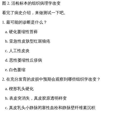
图 2. 活检标本的组织病理学改变
看完了病史介绍，来做测试一下吧。
1. 最可能的诊断是什么？
a. 硬化萎缩性苔藓
b. 亚急性皮肤型红斑狼疮
c. 人工性皮炎
d. 恶性萎缩性丘疹病
e. 白色萎缩
2. 在充分发育的皮损中预期会观察到哪些组织学改变？
a. 楔形乳头硬化
b. 表皮突消失，真皮胶原透明样变
c. 真皮乳头小静脉闭塞性血栓和静脉壁纤维素沉积