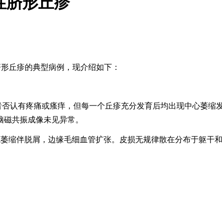
发性脐形丘疹
多发性脐形丘疹的典型病例，现介绍如下：
该患者否认有疼痛或瘙痒，但每一个丘疹充分发育后均出现中心萎
脑磁共振成像未见异常。
瓷白色萎缩伴脱屑，边缘毛细血管扩张。皮损无规律散在分布于躯干和