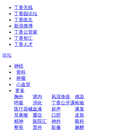
丁香无线
丁香园论坛
丁香医生
新浪微博
丁香云管家
丁香智汇
丁香人才
论坛
神经
骨科
肿瘤
心血管
更多
胸外
肾内
风湿免疫
感染
呼吸
消化
丁香公开课
检验
医疗器械
血液
超声
康复
耳鼻喉
重症
口腔
皮肤
精神
医院汇
神外
眼科
整形
普外
影像
麻醉