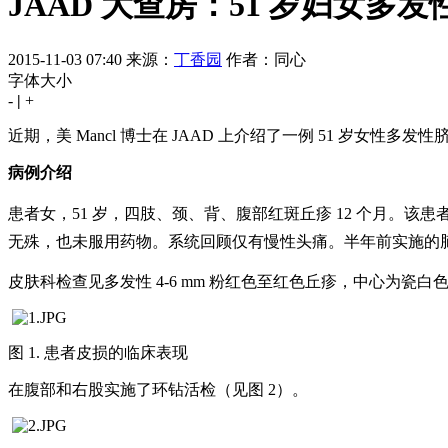
JAAD 大查房：51 岁妇女多
2015-11-03 07:40
来源：
丁香园
作者：同心
字体大小
-
|
+
近期，美 Mancl 博士在 JAAD 上介绍了一例 51 岁女性
病例介绍
患者女，51 岁，四肢、颈、背、腹部红斑丘疹 12 个月。
无殊，也未服用药物。系统回顾仅有慢性头痛。半年前实施的
皮肤科检查见多发性 4-6 mm 粉红色至红色丘疹，中心为
图 1. 患者皮损的临床表现
在腹部和右股实施了环钻活检（见图 2）。