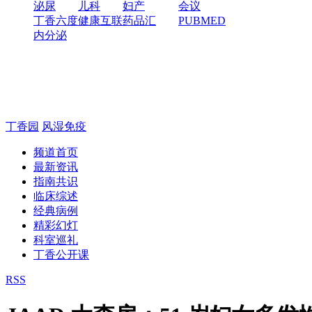
泌尿
儿科
妇产
会议
丁香六度
健康互联
药品汇
PUBMED
内分泌
丁香园
风湿免疫
频道首页
最新资讯
指南共识
临床综述
经典病例
精彩幻灯
科室巡礼
丁香公开课
RSS