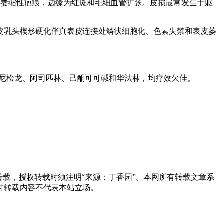
出现萎缩性疤痕，边缘为红斑和毛细血管扩张。皮损最常发生于躯
皮乳头楔形硬化伴真表皮连接处鳞状细胞化、色素失禁和表皮萎
、泼尼松龙、阿司匹林、己酮可可碱和华法林，均疗效欠佳。
载，授权转载时须注明“来源：丁香园”。本网所有转载文章系
时转载内容不代表本站立场。