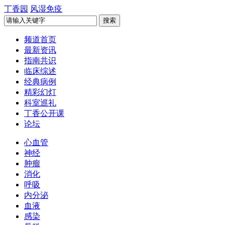
丁香园
风湿免疫
频道首页
最新资讯
指南共识
临床综述
经典病例
精彩幻灯
科室巡礼
丁香公开课
论坛
心血管
神经
肿瘤
消化
呼吸
内分泌
血液
感染