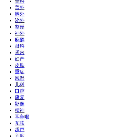
骨科
普外
胸外
泌外
整形
神外
麻醉
眼科
肾内
妇产
皮肤
重症
风湿
儿科
口腔
康复
影像
精神
耳鼻喉
互联
超声
六度