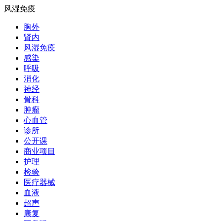
风湿免疫
胸外
肾内
风湿免疫
感染
呼吸
消化
神经
骨科
肿瘤
心血管
诊所
公开课
商业项目
护理
检验
医疗器械
血液
超声
康复