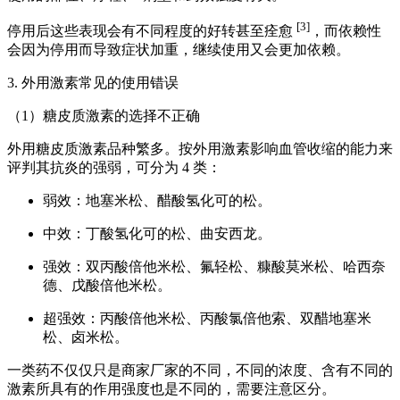
[3]
停用后这些表现会有不同程度的好转甚至痊愈
，而依赖性
会因为停用而导致症状加重，继续使用又会更加依赖。
3. 外用激素常见的使用错误
（1）糖皮质激素的选择不正确
外用糖皮质激素品种繁多。按外用激素影响血管收缩的能力来
评判其抗炎的强弱，可分为 4 类：
弱效：地塞米松、醋酸氢化可的松。
中效：丁酸氢化可的松、曲安西龙。
强效：双丙酸倍他米松、氟轻松、糠酸莫米松、哈西奈
德、戊酸倍他米松。
超强效：丙酸倍他米松、丙酸氯倍他索、双醋地塞米
松、卤米松。
一类药不仅仅只是商家厂家的不同，不同的浓度、含有不同的
激素所具有的作用强度也是不同的，需要注意区分。