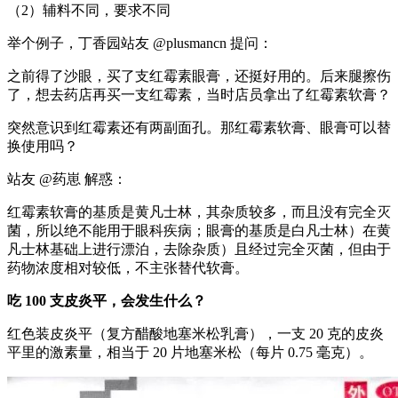
（2）辅料不同，要求不同
举个例子，丁香园站友 @plusmancn 提问：
之前得了沙眼，买了支红霉素眼膏，还挺好用的。后来腿擦伤
了，想去药店再买一支红霉素，当时店员拿出了红霉素软膏？
突然意识到红霉素还有两副面孔。那红霉素软膏、眼膏可以替
换使用吗？
站友 @药崽 解惑：
红霉素软膏的基质是黄凡士林，其杂质较多，而且没有完全灭
菌，所以绝不能用于眼科疾病；眼膏的基质是白凡士林）在黄
凡士林基础上进行漂泊，去除杂质）且经过完全灭菌，但由于
药物浓度相对较低，不主张替代软膏。
吃 100 支皮炎平，会发生什么？
红色装皮炎平（复方醋酸地塞米松乳膏），一支 20 克的皮炎
平里的激素量，相当于 20 片地塞米松（每片 0.75 毫克）。