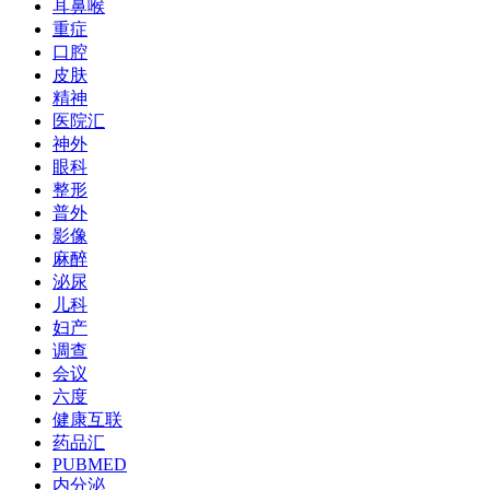
耳鼻喉
重症
口腔
皮肤
精神
医院汇
神外
眼科
整形
普外
影像
麻醉
泌尿
儿科
妇产
调查
会议
六度
健康互联
药品汇
PUBMED
内分泌