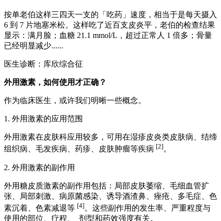
按单老伯这样三四天一支的「吃药」速度，相当于是每天摄入
6 到 7 片地塞米松。这样吃了近百支皮炎平，老伯的检查结果
显示：满月脸；血糖 21.1 mmol/L，超过正常人 1 倍多；骨量
已经明显减少......
医生诊断：库欣综合征
外用激素，如何使用才正确？
作为临床医生，或许我们明晰一些概念。
1. 外用激素的应用范围
外用激素在皮肤科应用较多，可用在湿疹皮炎类皮肤病、结缔
[2]
组织病、毛发疾病、药疹、皮肤肿瘤等疾病
。
2. 外用激素的副作用
外用糖皮质激素的副作用包括：局部皮肤萎缩、毛细血管扩
张、局部刺激、病原菌感染、诱导酒渣鼻、痤疮、多毛症、色
[4]
素沉着、色素减退等
。这些副作用的发生率、严重程度与
使用的部位、疗程、 剂型和药效强度有关。