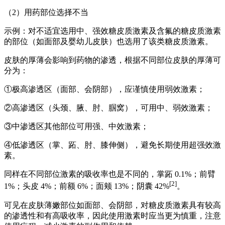
（2）用药部位选择不当
示例：对不适宜选用中、强效糖皮质激素及含氟的糖皮质激素
的部位（如面部及婴幼儿皮肤）也选用了该类糖皮质激素。
皮肤的厚薄会影响到药物的渗透，根据不同部位皮肤的厚薄可
分为：
①极高渗透区（面部、会阴部），应谨慎使用弱效激素；
②高渗透区（头颈、腋、肘、腘窝），可用中、弱效激素；
③中渗透区其他部位可用强、中效激素；
④低渗透区（掌、跖、肘、膝伸侧），避免长期使用超强效激
素。
同样在不同部位激素的吸收率也是不同的，掌跖 0.1%；前臂
[2]
1%；头皮 4%；前额 6%；面颊 13%；阴囊 42%
。
可见在皮肤薄嫩部位如面部、会阴部，对糖皮质激素具有较高
的渗透性和有高吸收率，因此使用激素时应当更为慎重，注意