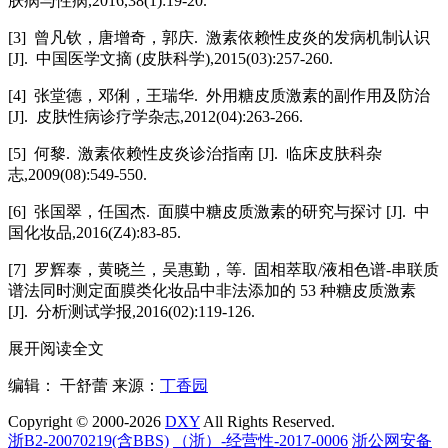
肤病与性病,2016,38(1):19-20.
[3] 曾凡钦，唐增奇，郭庆. 激素依赖性皮炎的发病机制认识
[J]. 中国医学文摘 (皮肤科学),2015(03):257-260.
[4] 张堂德，邓俐，王瑞华. 外用糖皮质激素的副作用及防治
[J]. 皮肤性病诊疗学杂志,2012(04):263-266.
[5] 何黎. 激素依赖性皮炎诊治指南 [J]. 临床皮肤科杂
志,2009(08):549-550.
[6] 张国翠，任国杰. 面膜中糖皮质激素的研究与探讨 [J]. 中
国化妆品,2016(Z4):83-85.
[7] 罗辉泰，黄晓兰，吴惠勤，等. 固相萃取/液相色谱-串联质
谱法同时测定面膜类化妆品中非法添加的 53 种糖皮质激素
[J]. 分析测试学报,2016(02):119-126.
展开阅读全文
编辑： 干舒蕾
来源：
丁香园
Copyright © 2000-2026
DXY
All Rights Reserved.
浙B2-20070219(含BBS)
（浙）-经营性-2017-0006
浙公网安备