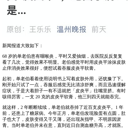
新闻报道大致如下：
68 岁的单老伯患有咽喉炎，平时又爱抽烟，去医院反反复复
看了几次，觉得效果不明显。老伯感觉平时用皮炎平涂抹皮肤
止痒消炎效果很好，便想试着吞服皮炎平软膏。
起初，单老伯看着使用说明书上写着皮肤外用，还犹豫了下。
刚开始只试了一点，吞服后感觉无比清凉舒爽，而且迅速缓解
症状，于是大着胆子一有不适就把「皮炎平」往嘴里挤。有时
咳得厉害，一支 20 克的皮炎平软膏，他三到四天就能吞完。
就这样，2 年断断续续，单老伯就吞掉了近百支皮炎平。1 年
前，还患上了糖尿病。今年正月，单老伯发现脸蛋有点圆，肚
子也大了，皮肤变得又干又薄，还出现灰指甲、不明原因淤
青。当时单老伯并未在意，直到近日自测血糖升高，才就医。