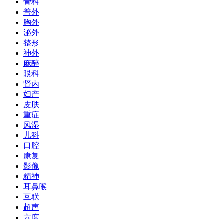
骨科
普外
胸外
泌外
整形
神外
麻醉
眼科
肾内
妇产
皮肤
重症
风湿
儿科
口腔
康复
影像
精神
耳鼻喉
互联
超声
六度