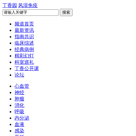
丁香园
风湿免疫
频道首页
最新资讯
指南共识
临床综述
经典病例
精彩幻灯
科室巡礼
丁香公开课
论坛
心血管
神经
肿瘤
消化
呼吸
内分泌
血液
感染