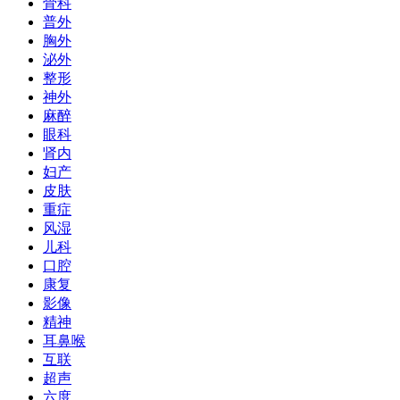
骨科
普外
胸外
泌外
整形
神外
麻醉
眼科
肾内
妇产
皮肤
重症
风湿
儿科
口腔
康复
影像
精神
耳鼻喉
互联
超声
六度