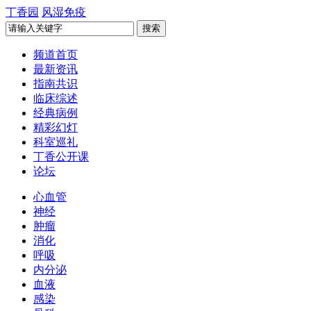
丁香园
风湿免疫
频道首页
最新资讯
指南共识
临床综述
经典病例
精彩幻灯
科室巡礼
丁香公开课
论坛
心血管
神经
肿瘤
消化
呼吸
内分泌
血液
感染