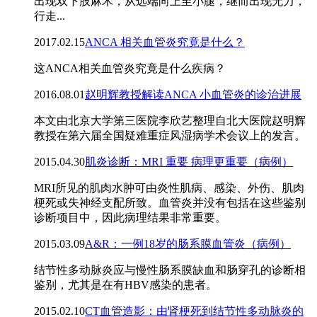
出现双下肢麻木，从远端向上至小腿，继而出现无力，
行走...
2017.02.15
ANCA 相关血管炎究竟是什么？
这ANCA相关血管炎究竟是什么疾病？
2016.08.01
赵明辉教授解读ANCA 小血管炎的诊治进展
本文由北京大学第三医院李欣艺整理自北大医院赵明辉
教授在第六届全国疑难重症风湿病学术会议上的发言。
2015.04.30
肌炎诊断：MRI 重要 病理更重要（病例）
MRI所见的肌肉水肿可由炎性肌病、感染、外伤、肌肉
梗死或失神经支配所致。血管炎并没有包括在这些鉴别
诊断项目中，因此病理结果非常重要。
2015.03.09
A&R：一例18岁的肠系膜血管炎（病例）
结节性多动脉炎应与慢性肠系膜缺血和肠穿孔的诊断相
鉴别，尤其是在有HBV感染的患者。
2015.02.10
CT血管造影：由肾梗死到结节性多动脉炎的