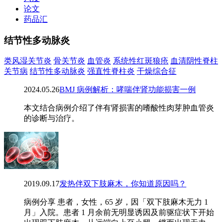
论文
药品汇
结节性多动脉炎
类风湿关节炎
骨关节炎
血管炎
系统性红斑狼疮
血清阴性脊柱
关节病
结节性多动脉炎
强直性脊柱炎
干燥综合征
2024.05.26
BMJ 病例解析：哮喘伴肾功能损害一例
本文结合病例介绍了伴有肾损害的嗜酸性肉芽肿血管炎
的诊断与治疗。
2019.09.17
发热伴双下肢麻木，你知道原因吗？
病例分享 患者，女性，65 岁，因「双下肢麻木无力 1
月」入院。患者 1 月余前无明显诱因及前驱症状下开始