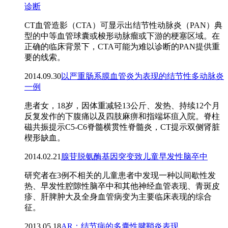
诊断
CT血管造影（CTA）可显示出结节性动脉炎（PAN）典
型的中等血管球囊或梭形动脉瘤或下游的梗塞区域。在
正确的临床背景下，CTA可能为难以诊断的PAN提供重
要的线索。
2014.09.30
以严重肠系膜血管炎为表现的结节性多动脉炎
一例
患者女，18岁，因体重减轻13公斤、发热、持续12个月
反复发作的下腹痛以及四肢麻痹和指端坏疽入院。脊柱
磁共振提示C5-C6脊髓横贯性脊髓炎，CT提示双侧肾脏
楔形缺血。
2014.02.21
腺苷脱氨酶基因突变致儿童早发性脑卒中
研究者在3例不相关的儿童患者中发现一种以间歇性发
热、早发性腔隙性脑卒中和其他神经血管表现、青斑皮
疹、肝脾肿大及全身血管病变为主要临床表现的综合
征。
2013.05.18
AR：结节病的多囊性腱鞘炎表现