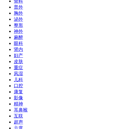
骨科
普外
胸外
泌外
整形
神外
麻醉
眼科
肾内
妇产
皮肤
重症
风湿
儿科
口腔
康复
影像
精神
耳鼻喉
互联
超声
六度