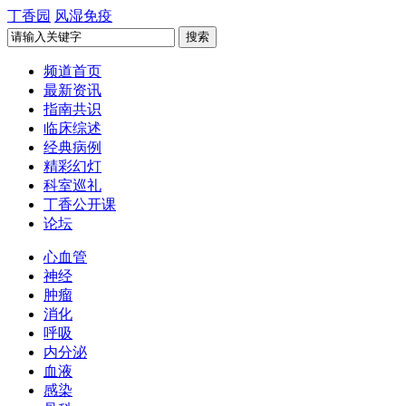
丁香园
风湿免疫
频道首页
最新资讯
指南共识
临床综述
经典病例
精彩幻灯
科室巡礼
丁香公开课
论坛
心血管
神经
肿瘤
消化
呼吸
内分泌
血液
感染